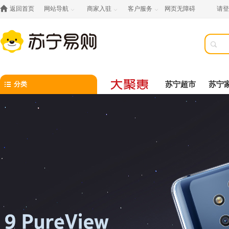

返回首页
网站导航
商家入驻
客户服务
网页无障碍
请登




分类
苏宁超市
苏宁