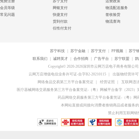
免费注册
苏宁支付
运费政策
会员等级
网银支付
物流配送服务
常见问题
快捷支付
签收验货
货到付款
物流查询
任性付支付
苏宁科技
|
苏宁金融
|
苏宁支付
|
PP视频
|
苏宁
联系我们
|
诚聘英才
|
合作招商
|
广告平台
|
苏宁联盟
|
鹊
Copyright© 2020-2026深圳市云网万店电子商务有限
云网万店增值电信业务许可证-合字B2-20210115
|
出版物经营许可证
网络食品交易第三方平台备案凭证
|
经营证照
|
互联网违法和
医疗器械网络交易服务第三方平台备案凭证-（粤）网械平台备字（2023）第0
药品网络交易服务第三方平台备案凭证-（粤）网药平
本网站直接或间接向消费者推销商品或者服务的
禁止利用互联网销售