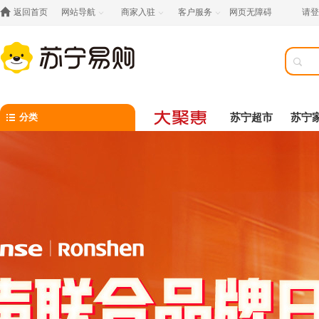

返回首页
网站导航
商家入驻
客户服务
网页无障碍
请登




分类
苏宁超市
苏宁