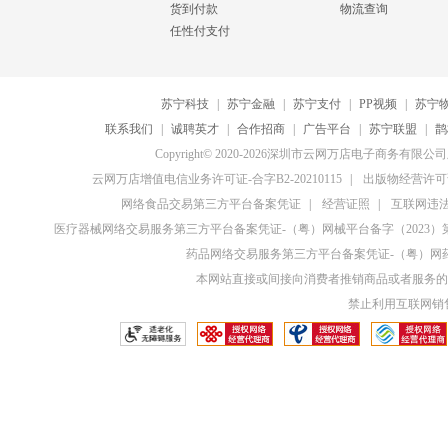
货到付款
物流查询
任性付支付
苏宁科技
|
苏宁金融
|
苏宁支付
|
PP视频
|
苏宁
联系我们
|
诚聘英才
|
合作招商
|
广告平台
|
苏宁联盟
|
鹊
Copyright© 2020-2026深圳市云网万店电子商务有限
云网万店增值电信业务许可证-合字B2-20210115
|
出版物经营许可证
网络食品交易第三方平台备案凭证
|
经营证照
|
互联网违法和
医疗器械网络交易服务第三方平台备案凭证-（粤）网械平台备字（2023）第0
药品网络交易服务第三方平台备案凭证-（粤）网药平
本网站直接或间接向消费者推销商品或者服务的
禁止利用互联网销售