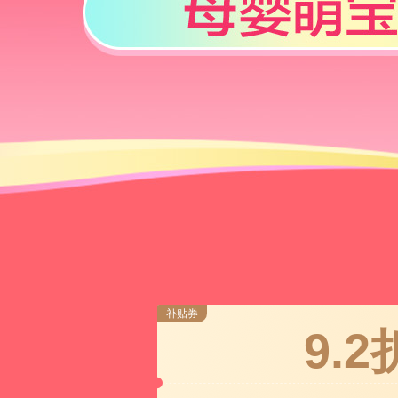
补贴券
9.2