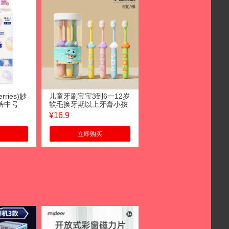
ries)妙
儿童牙刷宝宝3到6一12岁
裤中号
软毛换牙期以上牙膏小孩
G)新生儿出
专用学生家庭桶装 【适用
¥
16.9
纸尿裤尿
3-12岁】云朵款儿童牙刷
8支
立即购买