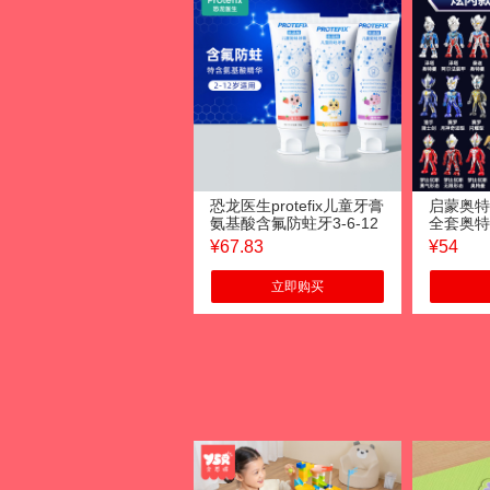
恐龙医生protefix儿童牙膏
启蒙奥特
氨基酸含氟防蛀牙3-6-12
全套奥特
岁以上儿童护理8小学生
手办公仔
¥
67.83
¥
54
换牙期套装草莓味+香橙
第二弹-
味+葡萄味
立即购买