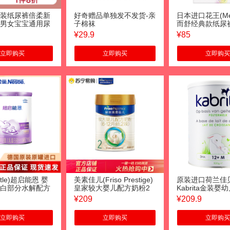
装纸尿裤倍柔新
好奇赠品单独发不发货-亲
日本进口花王(Mer
男女宝宝通用尿
子棉袜
而舒经典款纸尿
大号XXL28片品
M64片(6-11K
¥
29.9
¥
85
生婴儿男女宝宝
不湿
立即购买
立即购买
立即购买
stle)超启能恩 婴
美素佳儿(Friso Prestige)
原装进口荷兰佳
白部分水解配方
皇家较大婴儿配方奶粉2
Kabrita金装
-12个月适用800
段(6-12个月婴幼儿适
3段1岁以上800g
¥
209
¥
209.9
用)400g
立即购买
立即购买
立即购买