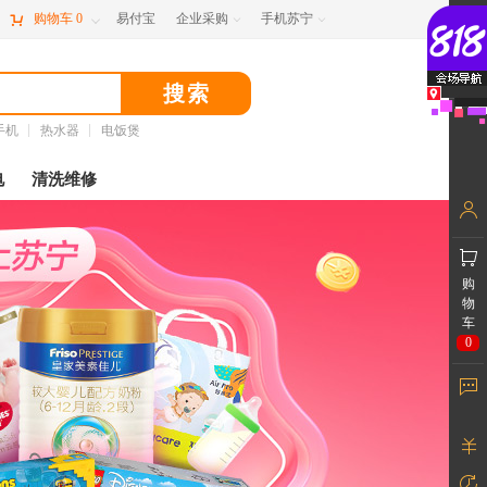

购物车
0
易付宝
企业采购
手机苏宁



手机
热水器
电饭煲
电
清洗维修
购
物
车
0