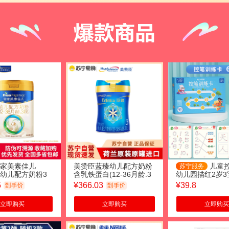
家美素佳儿
美赞臣蓝臻幼儿配方奶粉
儿童
苏宁服务
o)婴幼儿配方奶粉3
含乳铁蛋白(12-36月龄.3
幼儿园描红2岁3
6个月)800g
段)820gx1罐
卡可擦写运笔专
5
¥
366.03
¥
39.8
玩具 【幼小衔接
字+拼音+字母+
立即购买
立即购买
立即购买
支笔+1板擦）