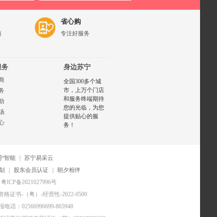
省心购
南
专注好服务
服务
身边苏宁
商
全国300多个城
市，上万个门店
务
和服务终端期待
助
您的光临，为您
场
提供贴心的服
心
务！
宁智能
|
苏宁易采云
划
|
股东会员认证
|
朝夕相伴
粤ICP备2021027996号
证书-（粤）-经营性-2022-0500
电话：02566996699-865948