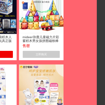
袋积木人
mideer弥鹿儿童磁力片彩
玩具正版
窗积木男女孩拼图磁铁棒
片 炫闪版
益智启蒙轨道玩具
售罄
立即购买