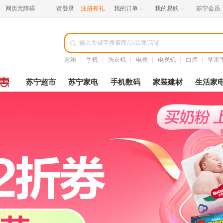
网页无障碍
请登录
注册有礼
我的订单
我的易购
苏宁会员



冰箱
手机
洗衣机
电视
电视机
白酒
苹果
苏宁超市
苏宁家电
手机数码
家装建材
生活家