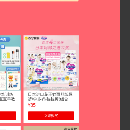
控笔训练
日本进口花王妙而舒纸尿
宝宝早教
裤/学步裤/拉拉裤(组合
注力入门
款)NB/S/M/L/XL/XXL码男
¥
85
64页】数
女宝宝尿不湿
图案（送4
立即购买