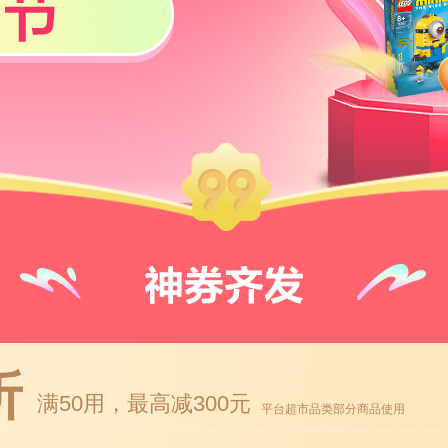
折
满50用，最高减300元
平台超市品类部分商品使用