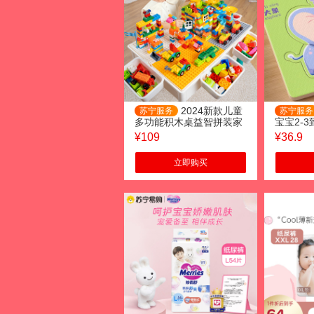
2024新款儿童
苏宁服务
苏宁服务
多功能积木桌益智拼装家
宝宝2-
用1一3岁玩具兼容乐高
教平图男
¥
109
¥
36.9
玩具
立即购买