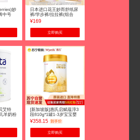
ries)妙
日本进口花王妙而舒纸尿
裤中号
裤/学步裤/拉拉裤(组合
G)新生儿出
款)NB/S/M/L/XL/XXL码男
¥
169
纸尿裤尿
女宝宝尿不湿2包装 拉拉
裤XL码38片（经典版）2
立即购买
包装
贝艾特
[新加坡版]惠氏启赋蕴淳3
婴幼儿羊奶粉
段810g*1罐1-3岁宝宝婴
幼儿童配方奶粉
¥
358.15
立即购买