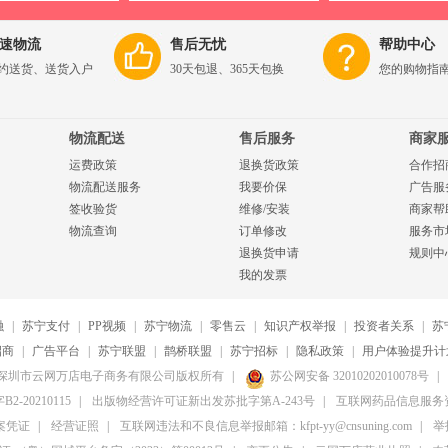
速物流
售后无忧
帮助中心
约送货、送货入户
30天包退、365天包换
您的购物指
物流配送
售后服务
商家
运费政策
退换货政策
合作招
物流配送服务
我要价保
广告服
签收验货
维修/安装
商家帮
物流查询
订单修改
服务市
退换货申请
规则中
我的发票
融
|
苏宁支付
|
PP视频
|
苏宁物流
|
零售云
|
知识产权举报
|
投资者关系
|
苏
招商
|
广告平台
|
苏宁联盟
|
鹊桥联盟
|
苏宁招标
|
隐私政策
|
用户体验提升计
20-2026深圳市云网万店电子商务有限公司版权所有
|
苏公网安备 32010202010078号
|
20210115
|
出版物经营许可证新出发苏批字第A-243号
|
互联网药品信息服务资格
案凭证
|
经营证照
|
互联网违法和不良信息举报邮箱：kfpt-yy@cnsuning.com
|
举报