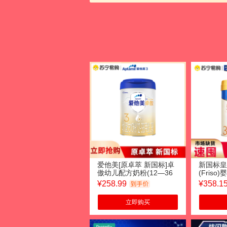
爱他美[原卓萃 新国标]卓
新国标皇
傲幼儿配方奶粉(12—36
(Fris
月龄,3段) 800g
段(12-3
¥
258.99
¥
358.1
立即购买