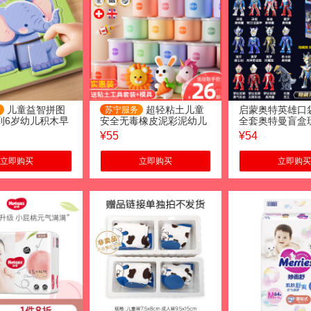
儿童益智拼图
超轻粘土儿童
启蒙奥特英雄口
苏宁服务
3到6岁幼儿积木早
安全无毒橡皮泥彩泥幼儿
全套奥特曼盲盒
孩动物女孩入门
园diy太空黏土手工玩具
手办公仔套装卡
¥
55
¥
54
2430
第二弹-随机三盒
立即购买
立即购买
立即购买